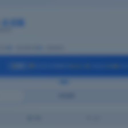
· 企业版
智能决策
心算法
实时回测引擎
机构级风控
0期胜率
当前连对
期
组合命中
62.5%
↑
0
75%
专业走势
杀组
大小