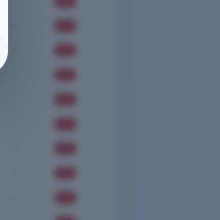
--
对
--
对
--
对
--
对
--
对
--
对
--
对
--
对
--
对