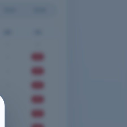
算法07
算法08
预测
对错
--
—
--
对
--
对
--
对
--
对
--
对