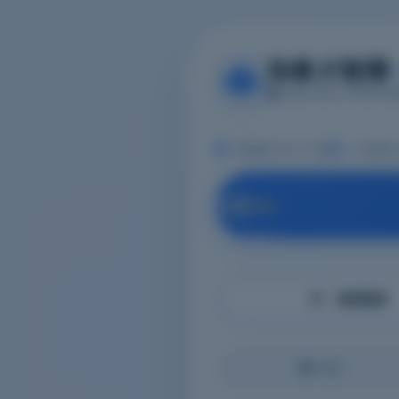
加拿大智测
加拿大28 / PC28 
数据源 100% 可溯
8 套核
下一期
算法03 近5
32678s
推荐
智能预测
组合