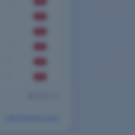
--
对
--
对
--
对
--
对
--
对
--
对
企业算法 v2.1.4
2026 加拿大智测 · 企业版