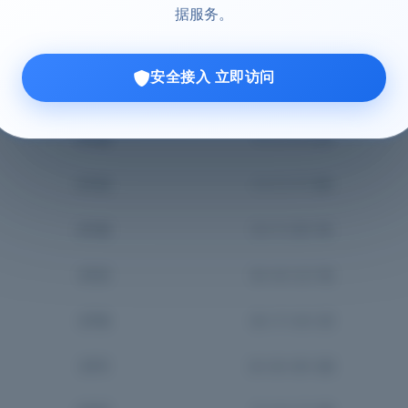
07:51
8 + 5 + 2 = 15
据服务。
07:47
7 + 9 + 3 = 19
安全接入 立即访问
07:41
1 + 2 + 1 = 04
07:36
7 + 7 + 1 = 15
07:32
1 + 1 + 7 = 09
07:26
5 + 1 + 8 = 14
07:21
6 + 4 + 2 = 12
07:16
8 + 7 + 6 = 21
07:11
6 + 6 + 8 = 20